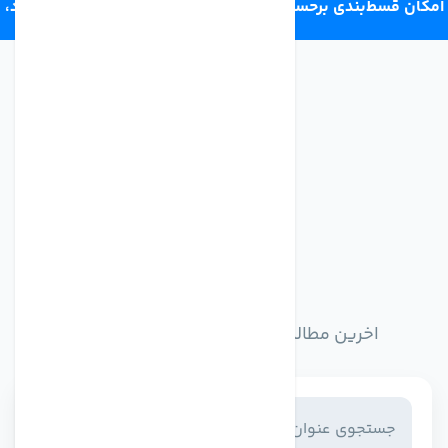
امکان قسط‌بندی برحسب اعتبار ترب‌پی 4 قسط ماهانه. بدون سود،
چک و ضامن.
اخبار وبلاگ
اخرین مطالب وبلاگ را از اینجا مطالعه کنید