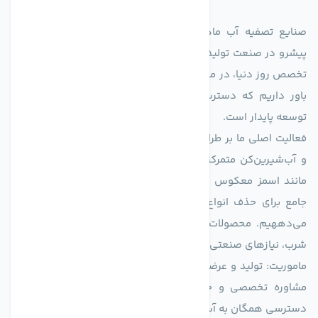
صنایع تصفیه آب ماهان (agmahan.com)، به عنوان مجموعه‌ای
پیشرو در صنعت تولید تجهیزات تصفیه آب، با تکیه بر دانش فنی و
تخصص روز دنیا، در مسیر تأمین آب سالم و پایدار گام برمی‌دارد. ما
باور داریم که دسترسی به آب پاک، یک حق اساسی و زیربنای
توسعه پایدار است.
فعالیت اصلی ما بر طراحی و تولید سیستم‌های پیشرفته تصفیه آب
و آب‌شیرین‌کن متمرکز است. ما با بهره‌گیری از فناوری‌های نوین
مانند اسمز معکوس (RO)، فیلتراسیون و گندزدایی، راهکارهایی
جامع برای حذف انواع آلاینده‌ها، املاح و نمک از منابع آبی ارائه
می‌دههیم. محصولات ما برای مصارف متنوعی از جمله تأمین آب
شرب، نیازهای صنعتی و کشاورزی طراحی و بهینه‌سازی شده‌اند.
ماموریت: تولید و عرضه محصولاتی با بالاترین استاندارد کیفی، ارائه
مشاوره تخصصی و خدمات پس از فروش مطمئن برای تضمین
دسترسی همگان به آب پاک و سالم.