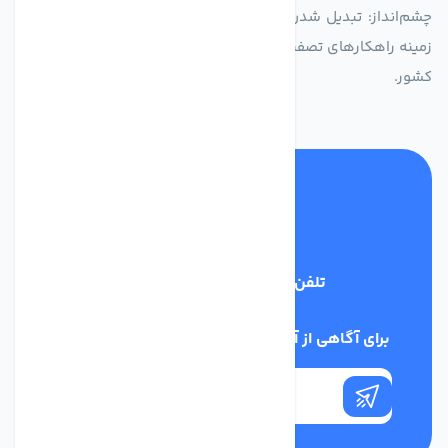
چشم‌انداز: تبدیل شدن به انتخاب اول صنایع و مصرف‌کنندگان در
زمینه راهکارهای تصفیه آب و ایفای نقشی کلیدی در حفظ منابع آبی
کشور.
تلفن پشتیبانی
03134405651
برای آگاهی از آخرین اخبار در خبرنامه ما عضو شوید